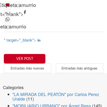
Etiqueta:
amurrio
et="blank">
eta:
amurrio
" target="_blank">
VER POST
Entradas más nuevas
Entradas más antiguas
Categories
"LA MIRADA DEL PEATÓN" por Carlos Perez
Uralde
(11)
"MOBILIARIO URBANO" por Ángel Resa
(145)