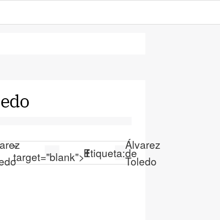
ledo
varez
Álvarez
"
Etiqueta:
de
target="blank">
ledo
Toledo