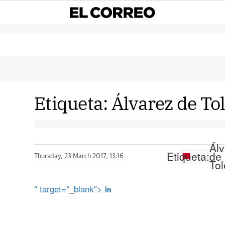
Etiqueta:
Álvarez de To
Ál
Etiqueta:
de
Thursday, 23 March 2017, 13:16
To
" target="_blank">