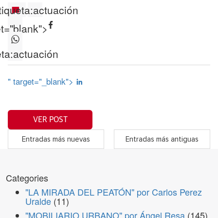
tiqueta:
actuación
et="blank">
ta:
actuación
" target="_blank">
VER POST
Entradas más nuevas
Entradas más antiguas
Categories
"LA MIRADA DEL PEATÓN" por Carlos Perez
Uralde
(11)
"MOBILIARIO URBANO" por Ángel Resa
(145)