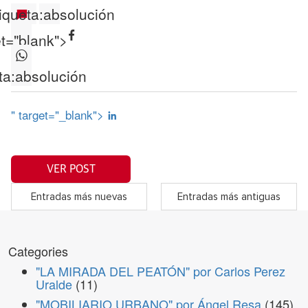
iqueta:
absolución
et="blank">
ta:
absolución
" target="_blank">
VER POST
Entradas más nuevas
Entradas más antiguas
Categories
"LA MIRADA DEL PEATÓN" por Carlos Perez
Uralde
(11)
"MOBILIARIO URBANO" por Ángel Resa
(145)