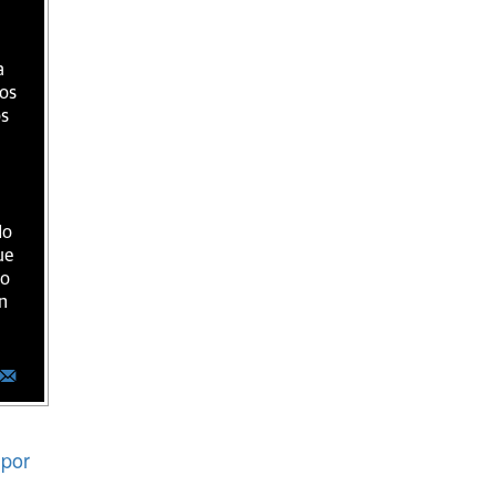
a
ios
os
do
ue
ro
n
por