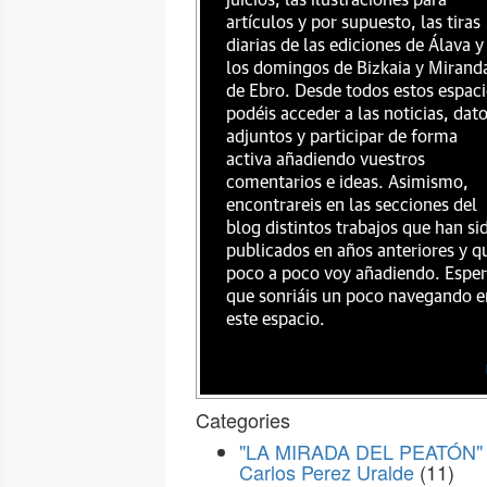
juicios, las ilustraciones para
artículos y por supuesto, las tiras
diarias de las ediciones de Álava y
los domingos de Bizkaia y Mirand
de Ebro. Desde todos estos espac
podéis acceder a las noticias, dat
adjuntos y participar de forma
activa añadiendo vuestros
comentarios e ideas. Asimismo,
encontrareis en las secciones del
blog distintos trabajos que han si
publicados en años anteriores y q
poco a poco voy añadiendo. Espe
que sonriáis un poco navegando e
este espacio.
Categories
"LA MIRADA DEL PEATÓN" 
Carlos Perez Uralde
(11)