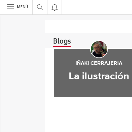
>
MENÚ
Blogs
IÑAKI CERRAJERIA
La ilustración