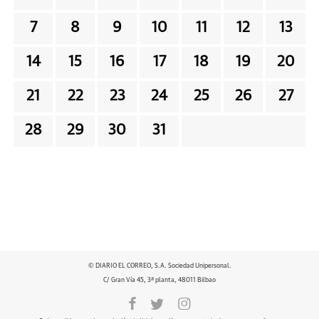
7
8
9
10
11
12
13
14
15
16
17
18
19
20
21
22
23
24
25
26
27
28
29
30
31
© DIARIO EL CORREO, S.A. Sociedad Unipersonal.
C/ Gran Vía 45, 3ª planta, 48011 Bilbao