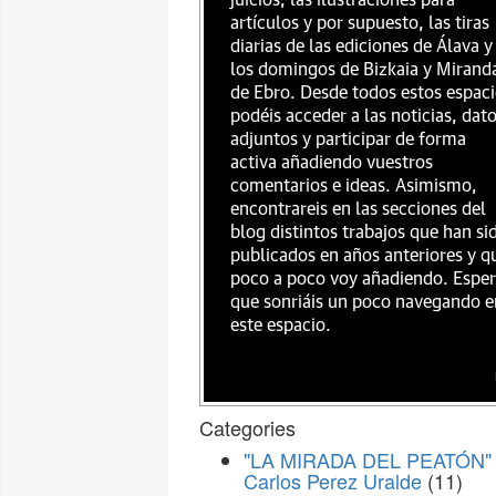
juicios, las ilustraciones para
artículos y por supuesto, las tiras
diarias de las ediciones de Álava y
los domingos de Bizkaia y Mirand
de Ebro. Desde todos estos espac
podéis acceder a las noticias, dat
adjuntos y participar de forma
activa añadiendo vuestros
comentarios e ideas. Asimismo,
encontrareis en las secciones del
blog distintos trabajos que han si
publicados en años anteriores y q
poco a poco voy añadiendo. Espe
que sonriáis un poco navegando e
este espacio.
Categories
"LA MIRADA DEL PEATÓN" 
Carlos Perez Uralde
(11)