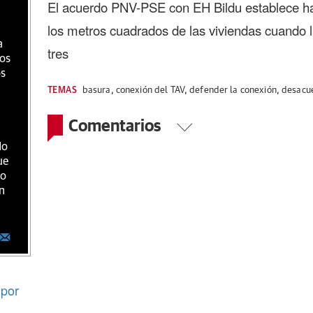
El acuerdo PNV-PSE con EH Bildu establece ha
los metros cuadrados de las viviendas cuando l
a
tres
ios
os
TEMAS
basura
,
conexión del TAV
,
defender la conexión
,
desacu
Comentarios
do
ue
ro
n
por