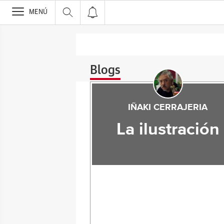
>
MENÚ
Blogs
IÑAKI CERRAJERIA
La ilustración