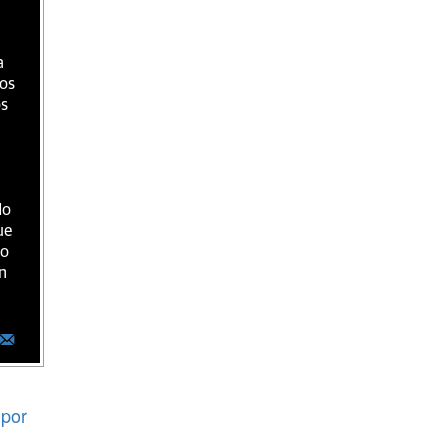
a
ios
os
do
ue
ro
n
por