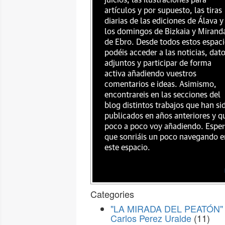
juicios, las ilustraciones para
artículos y por supuesto, las tiras
diarias de las ediciones de Álava y
los domingos de Bizkaia y Mirand
de Ebro. Desde todos estos espac
podéis acceder a las noticias, dat
adjuntos y participar de forma
activa añadiendo vuestros
comentarios e ideas. Asimismo,
encontrareis en las secciones del
blog distintos trabajos que han si
publicados en años anteriores y q
poco a poco voy añadiendo. Espe
que sonriáis un poco navegando e
este espacio.
Categories
"LA MIRADA DEL PEATÓN" 
Carlos Perez Uralde
(11)