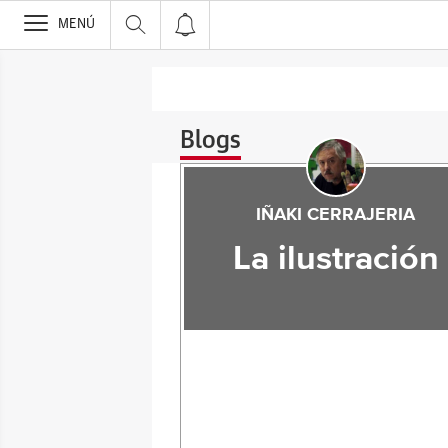
>
MENÚ
Blogs
IÑAKI CERRAJERIA
La ilustración