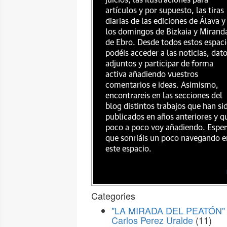
juicios, las ilustraciones para
artículos y por supuesto, las tiras
diarias de las ediciones de Álava y
los domingos de Bizkaia y Mirand
de Ebro. Desde todos estos espac
podéis acceder a las noticias, dat
adjuntos y participar de forma
activa añadiendo vuestros
comentarios e ideas. Asimismo,
encontrareis en las secciones del
blog distintos trabajos que han si
publicados en años anteriores y q
poco a poco voy añadiendo. Espe
que sonriáis un poco navegando e
este espacio.
Categories
"LA MIRADA DEL PEATÓN" 
Carlos Perez Uralde
(11)