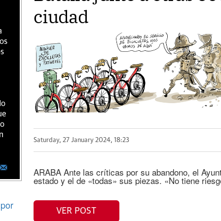
ciudad
a
ios
os
do
ue
ro
n
Saturday, 27 January 2024, 18:23
ARABA Ante las críticas por su abandono, el Ayun
estado y el de «todas» sus piezas. «No tiene riesg
por
VER POST