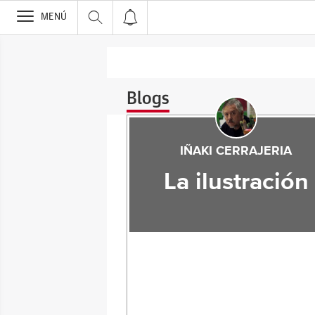
>
MENÚ
Blogs
IÑAKI CERRAJERIA
La ilustración