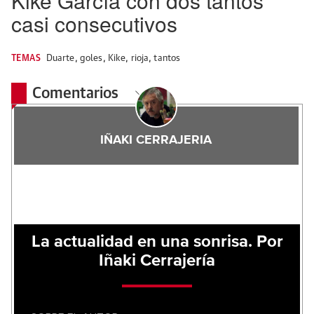
Kike García con dos tantos
casi consecutivos
TEMAS
Duarte
,
goles
,
Kike
,
rioja
,
tantos
Comentarios
IÑAKI CERRAJERIA
La actualidad en una sonrisa. Por
Iñaki Cerrajería