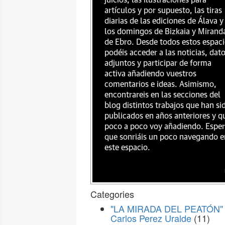
juicios, las ilustraciones para
artículos y por supuesto, las tiras
diarias de las ediciones de Álava y
los domingos de Bizkaia y Mirand
de Ebro. Desde todos estos espac
podéis acceder a las noticias, dat
adjuntos y participar de forma
activa añadiendo vuestros
comentarios e ideas. Asimismo,
encontrareis en las secciones del
blog distintos trabajos que han si
publicados en años anteriores y q
poco a poco voy añadiendo. Espe
que sonriáis un poco navegando e
este espacio.
Categories
"LA MIRADA DEL PEATÓN" 
Carlos Perez Uralde
(11)