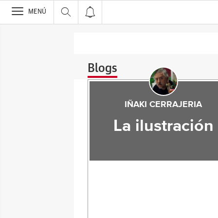
>
MENÚ
Blogs
IÑAKI CERRAJERIA
La ilustración