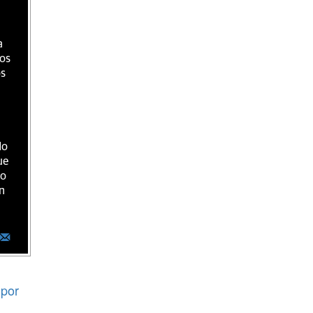
a
ios
os
do
ue
ro
n
por