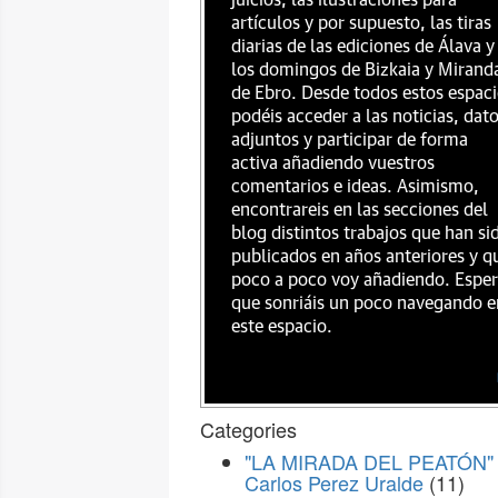
juicios, las ilustraciones para
artículos y por supuesto, las tiras
diarias de las ediciones de Álava y
los domingos de Bizkaia y Mirand
de Ebro. Desde todos estos espac
podéis acceder a las noticias, dat
adjuntos y participar de forma
activa añadiendo vuestros
comentarios e ideas. Asimismo,
encontrareis en las secciones del
blog distintos trabajos que han si
publicados en años anteriores y q
poco a poco voy añadiendo. Espe
que sonriáis un poco navegando e
este espacio.
Categories
"LA MIRADA DEL PEATÓN" 
Carlos Perez Uralde
(11)