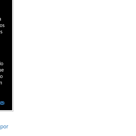
a
ios
os
do
ue
ro
n
por