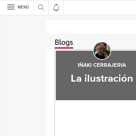
>
MENÚ
Blogs
IÑAKI CERRAJERIA
La ilustración