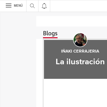
>
MENÚ
Blogs
IÑAKI CERRAJERIA
La ilustración