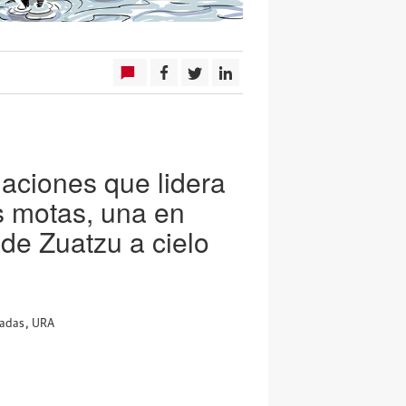
daciones que lidera
s motas, una en
 de Zuatzu a cielo
iadas
,
URA