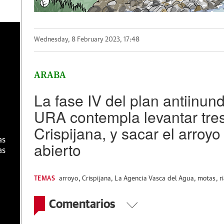
a
Wednesday, 8 February 2023, 17:48
ARABA
La fase IV del plan antiinun
URA contempla levantar tre
Crispijana, y sacar el arroyo
as
abierto
as
TEMAS
arroyo
,
Crispijana
,
La Agencia Vasca del Agua
,
motas
,
r
Comentarios