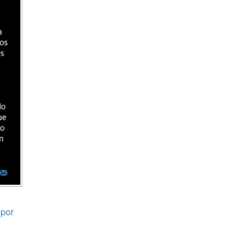
a
ios
os
do
ue
ro
n
por