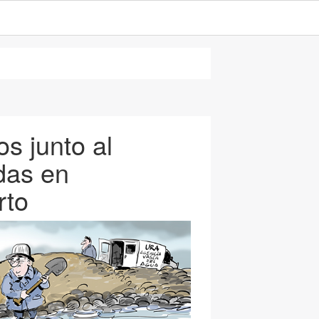
s junto al
adas en
rto