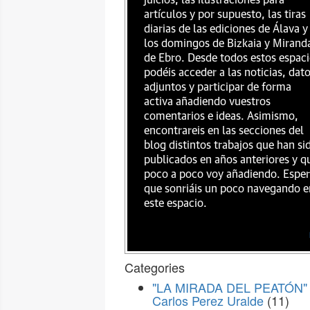
juicios, las ilustraciones para
artículos y por supuesto, las tiras
diarias de las ediciones de Álava y
los domingos de Bizkaia y Mirand
de Ebro. Desde todos estos espac
podéis acceder a las noticias, dat
adjuntos y participar de forma
activa añadiendo vuestros
comentarios e ideas. Asimismo,
encontrareis en las secciones del
blog distintos trabajos que han si
publicados en años anteriores y q
poco a poco voy añadiendo. Espe
que sonriáis un poco navegando e
este espacio.
Categories
"LA MIRADA DEL PEATÓN" 
Carlos Perez Uralde
(11)