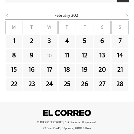
February
2021
M
T
W
T
F
S
S
1
2
3
4
5
6
7
8
9
11
12
13
14
10
15
16
17
18
19
20
21
22
23
24
25
26
27
28
© DIARIO EL CORREO, S.A. Sociedad Unipersonal.
C/ Gran Vía 45, 3ª planta, 48011 Bilbao