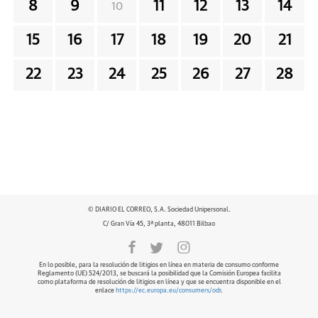
8
9
11
12
13
14
10
15
16
17
18
19
20
21
22
23
24
25
26
27
28
© DIARIO EL CORREO, S.A. Sociedad Unipersonal.
C/ Gran Vía 45, 3ª planta, 48011 Bilbao
En lo posible, para la resolución de litigios en línea en materia de consumo conforme
Reglamento (UE) 524/2013, se buscará la posibilidad que la Comisión Europea facilita
como plataforma de resolución de litigios en línea y que se encuentra disponible en el
enlace
https://ec.europa.eu/consumers/odr
.