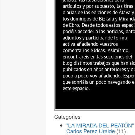
juicios, las ilustraciones para
artículos y por supuesto, las tiras
diarias de las ediciones de Álava y
los domingos de Bizkaia y Mirand
de Ebro. Desde todos estos espac
podéis acceder a las noticias, dat
adjuntos y participar de forma
activa añadiendo vuestros
comentarios e ideas. Asimismo,
encontrareis en las secciones del
blog distintos trabajos que han si
publicados en años anteriores y q
poco a poco voy añadiendo. Espe
que sonriáis un poco navegando e
este espacio.
Categories
"LA MIRADA DEL PEATÓN" 
Carlos Perez Uralde
(11)