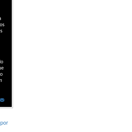
a
ios
os
do
ue
ro
n
por