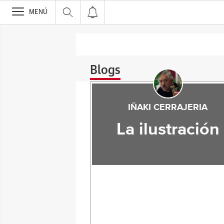
>
MENÚ
Blogs
IÑAKI CERRAJERIA
La ilustración