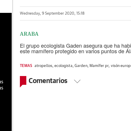
Wednesday, 9 September 2020, 15:18
a
ARABA
El grupo ecologista Gaden asegura que ha habi
este mamífero protegido en varios puntos de Á
TEMAS
atropellos
,
ecologista
,
Garden
,
Mamífer pr
,
visón euro
Comentarios
as
as