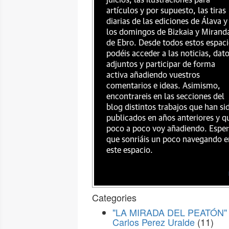
juicios, las ilustraciones para
artículos y por supuesto, las tiras
diarias de las ediciones de Álava y
los domingos de Bizkaia y Mirand
de Ebro. Desde todos estos espac
podéis acceder a las noticias, dat
adjuntos y participar de forma
activa añadiendo vuestros
comentarios e ideas. Asimismo,
encontrareis en las secciones del
blog distintos trabajos que han si
publicados en años anteriores y q
poco a poco voy añadiendo. Espe
que sonriáis un poco navegando e
este espacio.
Categories
"LA MIRADA DEL PEATÓN" 
Carlos Perez Uralde
(11)