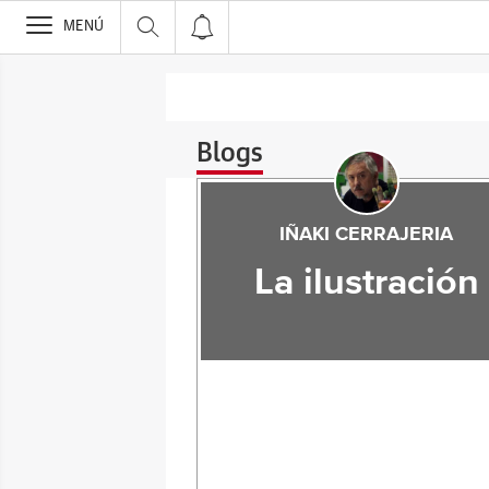
>
MENÚ
Blogs
IÑAKI CERRAJERIA
La ilustración