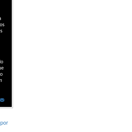
a
ios
os
do
ue
ro
n
por