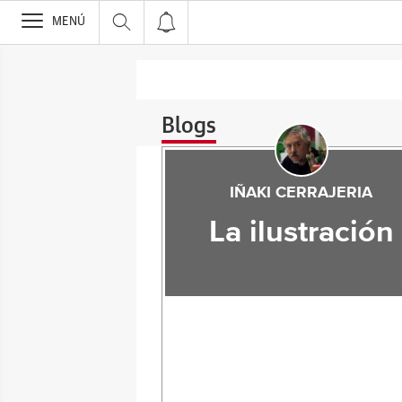
>
MENÚ
Blogs
IÑAKI CERRAJERIA
La ilustración