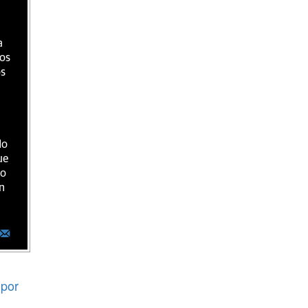
a
ios
os
do
ue
ro
n
por