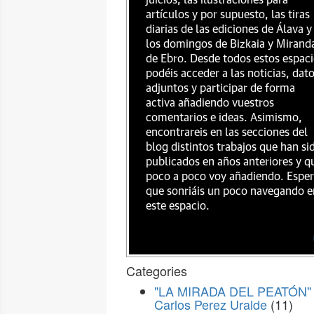
juicios, las ilustraciones para
artículos y por supuesto, las tiras
diarias de las ediciones de Álava y
los domingos de Bizkaia y Mirand
de Ebro. Desde todos estos espac
podéis acceder a las noticias, dat
adjuntos y participar de forma
activa añadiendo vuestros
comentarios e ideas. Asimismo,
encontrareis en las secciones del
blog distintos trabajos que han si
publicados en años anteriores y q
poco a poco voy añadiendo. Espe
que sonriáis un poco navegando e
este espacio.
Categories
"LA MIRADA DEL PEATÓN" 
Carlos Perez Uralde
(11)