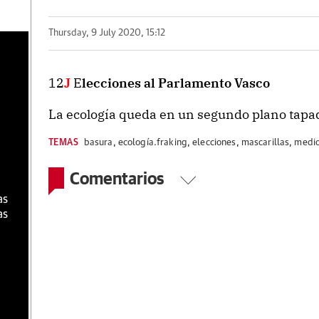
Thursday, 9 July 2020, 15:12
a
12
J
E
lecciones al Parlamento Vasco
La ecología queda en un segundo plano tapa
TEMAS
basura
,
ecología.fraking
,
elecciones
,
mascarillas
,
medio
Comentarios
as
as