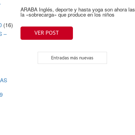
r
ARABA Inglés, deporte y hasta yoga son ahora las 
la «sobrecarga» que produce en los niños
0
(16)
S –
VER POST
Entradas más nuevas
CAS
9