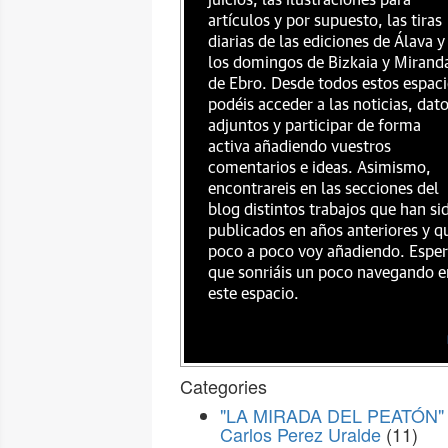
juicios, las ilustraciones para
artículos y por supuesto, las tiras
diarias de las ediciones de Álava y
los domingos de Bizkaia y Mirand
de Ebro. Desde todos estos espac
podéis acceder a las noticias, dat
adjuntos y participar de forma
activa añadiendo vuestros
comentarios e ideas. Asimismo,
encontrareis en las secciones del
blog distintos trabajos que han si
publicados en años anteriores y q
poco a poco voy añadiendo. Espe
que sonriáis un poco navegando e
este espacio.
Categories
"LA MIRADA DEL PEATÓN" 
Carlos Perez Uralde
(11)