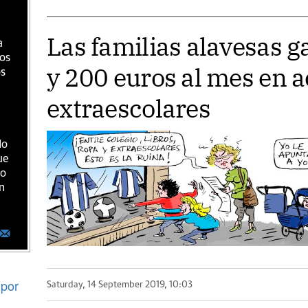
Las familias alavesas g
a
ios
y 200 euros al mes en a
os
extraescolares
do
ue
ro
n
por
Saturday, 14 September 2019, 10:03