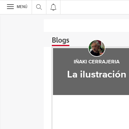
>
MENÚ
Blogs
IÑAKI CERRAJERIA
La ilustración