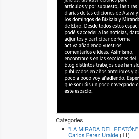
juicios, las ilustraciones para
artículos y por supuesto, las tiras
diarias de las ediciones de Álava y
los domingos de Bizkaia y Mirand
de Ebro. Desde todos estos espac
podéis acceder a las noticias, dat
adjuntos y participar de forma
activa añadiendo vuestros
comentarios e ideas. Asimismo,
encontrareis en las secciones del
blog distintos trabajos que han si
publicados en años anteriores y q
poco a poco voy añadiendo. Espe
que sonriáis un poco navegando e
este espacio.
Categories
"LA MIRADA DEL PEATÓN" 
Carlos Perez Uralde
(11)