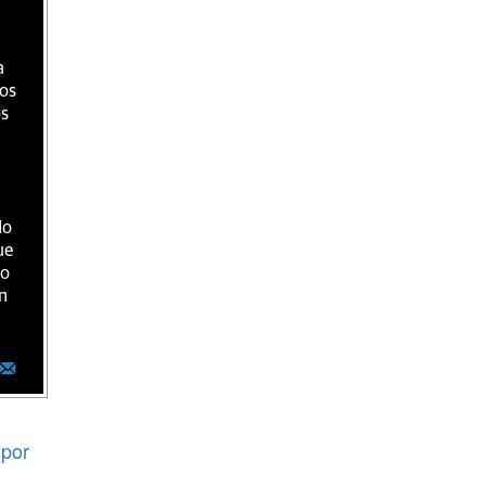
a
ios
os
do
ue
ro
n
por