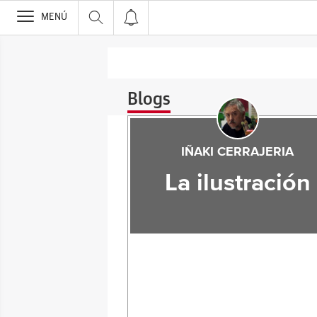
>
MENÚ
Blogs
IÑAKI CERRAJERIA
La ilustración