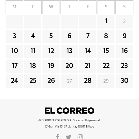
M
T
W
T
F
S
S
1
2
3
4
5
6
7
8
9
10
11
12
13
14
15
16
17
18
19
20
21
22
23
24
25
26
28
30
27
29
© DIARIO EL CORREO, S.A. Sociedad Unipersonal.
C/ Gran Vía 45, 3ª planta, 48011 Bilbao