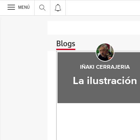
>
MENÚ
Blogs
IÑAKI CERRAJERIA
La ilustración