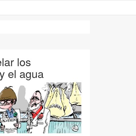
ar los
y el agua