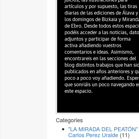
juicios, las ilustraciones para
artículos y por supuesto, las tiras
diarias de las ediciones de Álava y
los domingos de Bizkaia y Mirand
de Ebro. Desde todos estos espac
podéis acceder a las noticias, dat
adjuntos y participar de forma
activa añadiendo vuestros
comentarios e ideas. Asimismo,
encontrareis en las secciones del
blog distintos trabajos que han si
publicados en años anteriores y q
poco a poco voy añadiendo. Espe
que sonriáis un poco navegando e
este espacio.
Categories
"LA MIRADA DEL PEATÓN" 
Carlos Perez Uralde
(11)