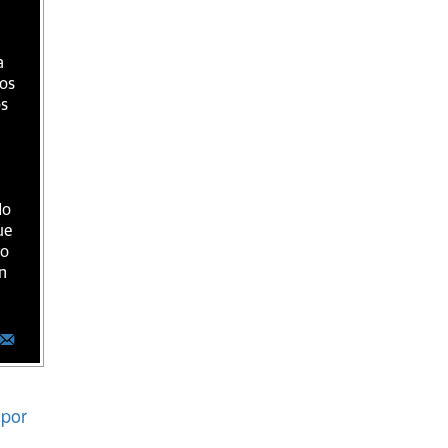
a
ios
os
do
ue
ro
n
por