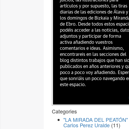
juicios, las ilustraciones para
artículos y por supuesto, las tiras
diarias de las ediciones de Álava y
los domingos de Bizkaia y Mirand
de Ebro. Desde todos estos espac
podéis acceder a las noticias, dat
adjuntos y participar de forma
activa añadiendo vuestros
comentarios e ideas. Asimismo,
encontrareis en las secciones del
blog distintos trabajos que han si
publicados en años anteriores y q
poco a poco voy añadiendo. Espe
que sonriáis un poco navegando e
este espacio.
Categories
"LA MIRADA DEL PEATÓN" 
Carlos Perez Uralde
(11)