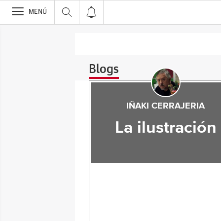
>
MENÚ
Blogs
IÑAKI CERRAJERIA
La ilustración