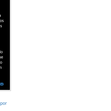
a
ios
os
do
ue
ro
n
por