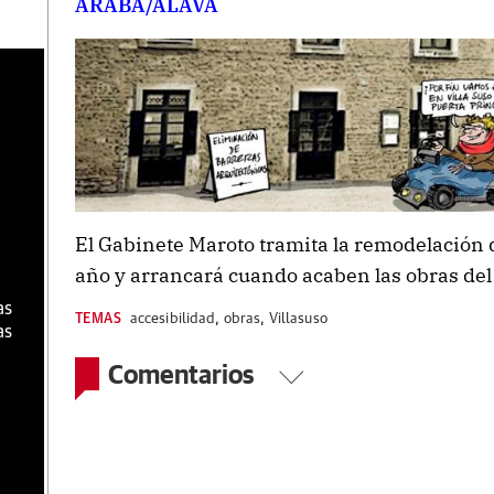
ARABA/ÁLAVA
a
El Gabinete Maroto tramita la remodelación 
año y arrancará cuando acaben las obras del
as
TEMAS
accesibilidad
,
obras
,
Villasuso
as
Comentarios