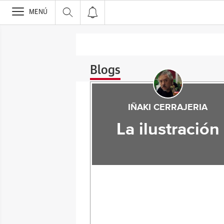
>
MENÚ
Blogs
IÑAKI CERRAJERIA
La ilustración