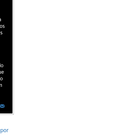
a
ios
os
do
ue
ro
n
por