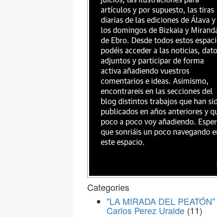
juicios, las ilustraciones para
artículos y por supuesto, las tiras
diarias de las ediciones de Álava y
los domingos de Bizkaia y Mirand
de Ebro. Desde todos estos espac
podéis acceder a las noticias, dat
adjuntos y participar de forma
activa añadiendo vuestros
comentarios e ideas. Asimismo,
encontrareis en las secciones del
blog distintos trabajos que han si
publicados en años anteriores y q
poco a poco voy añadiendo. Espe
que sonriáis un poco navegando e
este espacio.
Categories
"LA MIRADA DEL PEATÓN" 
Carlos Perez Uralde
(11)