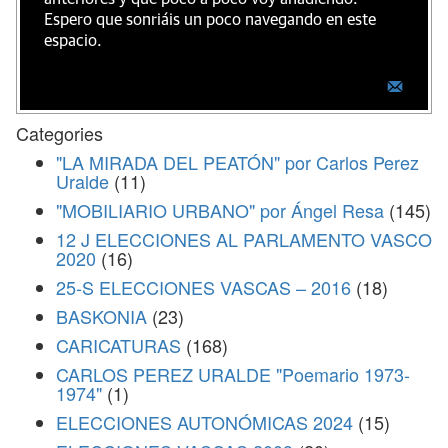
Espero que sonriáis un poco navegando en este
espacio.
Categories
"LA MIRADA DEL PEATÓN" por Carlos Perez
Uralde
(11)
"MOBILIARIO URBANO" por Ángel Resa
(145)
12 J ELECCIONES AL PARLAMENTO VASCO
2020
(16)
25-S ELECCIONES VASCAS – 2016
(18)
BASKONIA
(23)
CARICATURAS
(168)
CARLOS PEREZ URALDE "Poemario 1973-
1974"
(1)
ELECCIONES AUTONÓMICAS 2024
(15)