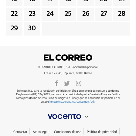
22
23
24
25
26
27
28
29
30
© DIARIO EL CORREO, S.A. Sociedad Unipersonal.
C/ Gran Vía 45, 3ª planta, 48011 Bilbao
En lo posible, para la resolución de litigios en línea en materia de consumo conforme
Reglamento (UE) 524/2013, se buscará la posibilidad que la Comisión Europea facilita
como plataforma de resolución de litigios en línea y que se encuentra disponible en el
enlace
https://ec.europa.eu/consumers/odr
.
Contactar
Aviso legal
Condiciones de uso
Política de privacidad