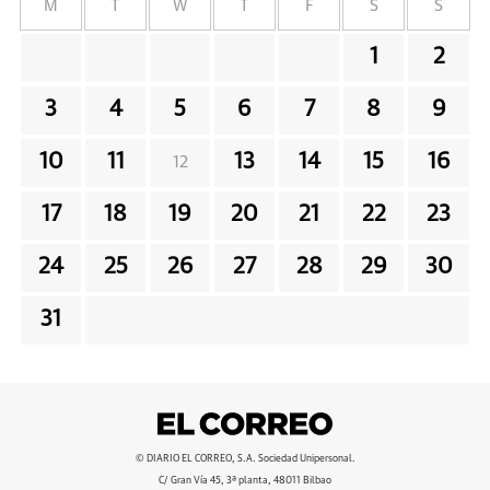
M
T
W
T
F
S
S
1
2
3
4
5
6
7
8
9
10
11
13
14
15
16
12
17
18
19
20
21
22
23
24
25
26
27
28
29
30
31
© DIARIO EL CORREO, S.A. Sociedad Unipersonal.
C/ Gran Vía 45, 3ª planta, 48011 Bilbao