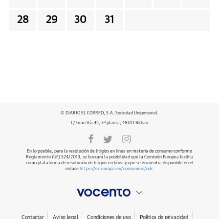
28
29
30
31
© DIARIO EL CORREO, S.A. Sociedad Unipersonal.
C/ Gran Vía 45, 3ª planta, 48011 Bilbao
En lo posible, para la resolución de litigios en línea en materia de consumo conforme
Reglamento (UE) 524/2013, se buscará la posibilidad que la Comisión Europea facilita
como plataforma de resolución de litigios en línea y que se encuentra disponible en el
enlace
https://ec.europa.eu/consumers/odr
.
Contactar
Aviso legal
Condiciones de uso
Política de privacidad