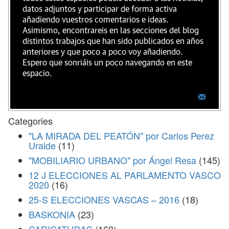
datos adjuntos y participar de forma activa
añadiendo vuestros comentarios e ideas.
Asimismo, encontrareis en las secciones del blog
distintos trabajos que han sido publicados en años
anteriores y que poco a poco voy añadiendo.
Espero que sonriáis un poco navegando en este
espacio.
Categories
"LA MIRADA DEL PEATÓN" por Carlos Perez
Uralde
(11)
"MOBILIARIO URBANO" por Ángel Resa
(145)
12 J ELECCIONES AL PARLAMENTO VASCO
2020
(16)
25-S ELECCIONES VASCAS – 2016
(18)
BASKONIA
(23)