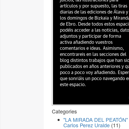
juicios, las ilustraciones para
artículos y por supuesto, las tiras
diarias de las ediciones de Álava y
los domingos de Bizkaia y Mirand
de Ebro. Desde todos estos espac
podéis acceder a las noticias, dat
adjuntos y participar de forma
activa añadiendo vuestros
comentarios e ideas. Asimismo,
encontrareis en las secciones del
blog distintos trabajos que han si
publicados en años anteriores y q
poco a poco voy añadiendo. Espe
que sonriáis un poco navegando e
este espacio.
Categories
"LA MIRADA DEL PEATÓN" 
Carlos Perez Uralde
(11)