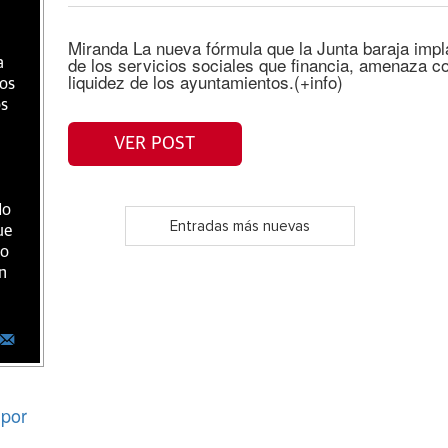
Miranda La nueva fórmula que la Junta baraja impl
de los servicios sociales que financia, amenaza c
a
liquidez de los ayuntamientos.(+info)
ios
os
VER POST
do
Entradas más nuevas
ue
ro
n
por