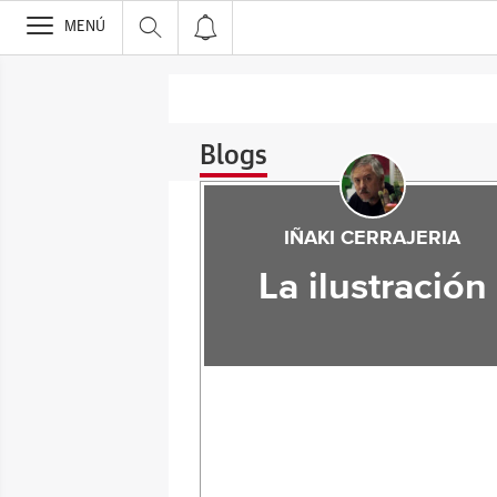
>
MENÚ
Blogs
IÑAKI CERRAJERIA
La ilustración