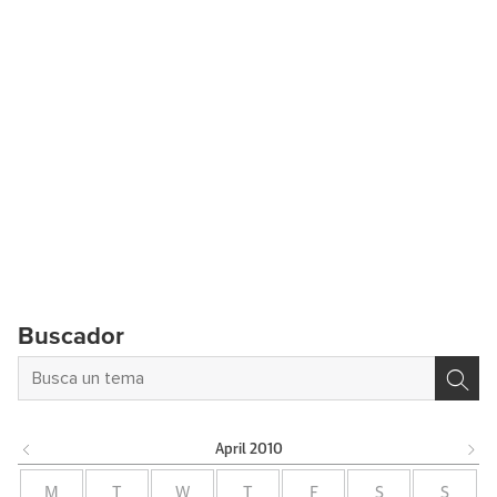
Buscador
April
2010
M
T
W
T
F
S
S