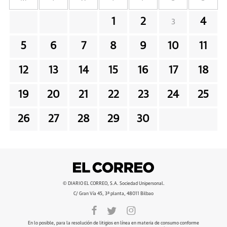
1
2
4
3
5
6
7
8
9
10
11
12
13
14
15
16
17
18
19
20
21
22
23
24
25
26
27
28
29
30
© DIARIO EL CORREO, S.A. Sociedad Unipersonal.
C/ Gran Vía 45, 3ª planta, 48011 Bilbao
En lo posible, para la resolución de litigios en línea en materia de consumo conforme