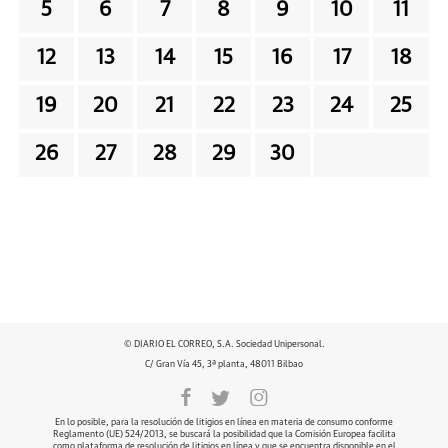
5
6
7
8
9
10
11
12
13
14
15
16
17
18
19
20
21
22
23
24
25
26
27
28
29
30
© DIARIO EL CORREO, S.A. Sociedad Unipersonal.
C/ Gran Vía 45, 3ª planta, 48011 Bilbao
En lo posible, para la resolución de litigios en línea en materia de consumo conforme
Reglamento (UE) 524/2013, se buscará la posibilidad que la Comisión Europea facilita
como plataforma de resolución de litigios en línea y que se encuentra disponible en el