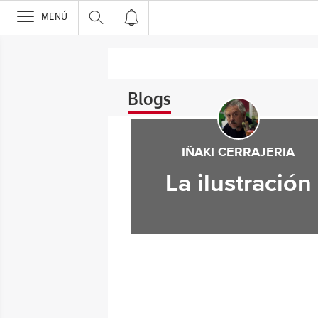
>
MENÚ
Blogs
IÑAKI CERRAJERIA
La ilustración