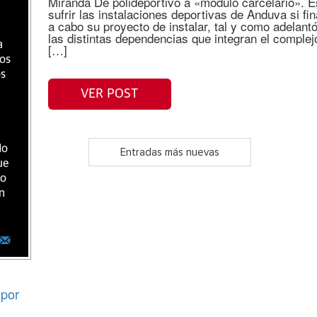
Miranda De polideportivo a «módulo carcelario». E
sufrir las instalaciones deportivas de Anduva si fi
a cabo su proyecto de instalar, tal y como adela
las distintas dependencias que integran el complej
a
[…]
ios
os
VER POST
do
Entradas más nuevas
ue
ro
n
por