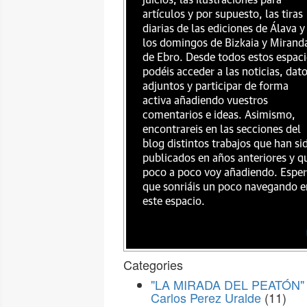
juicios, las ilustraciones para
artículos y por supuesto, las tiras
diarias de las ediciones de Álava y
los domingos de Bizkaia y Mirand
de Ebro. Desde todos estos espac
podéis acceder a las noticias, dat
adjuntos y participar de forma
activa añadiendo vuestros
comentarios e ideas. Asimismo,
encontrareis en las secciones del
blog distintos trabajos que han si
publicados en años anteriores y q
poco a poco voy añadiendo. Espe
que sonriáis un poco navegando e
este espacio.
Categories
"LA MIRADA DEL PEATÓN" 
Carlos Perez Uralde
(11)