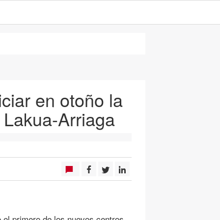
ciar en otoño la
e Lakua-Arriaga
e el primero de los nuevos centros