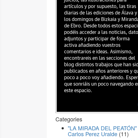
juicios, las ilustraciones para
artículos y por supuesto, las tiras
diarias de las ediciones de Álava y
los domingos de Bizkaia y Mirand
de Ebro. Desde todos estos espac
podéis acceder a las noticias, dat
adjuntos y participar de forma
activa añadiendo vuestros
comentarios e ideas. Asimismo,
encontrareis en las secciones del
blog distintos trabajos que han si
publicados en años anteriores y q
poco a poco voy añadiendo. Espe
que sonriáis un poco navegando e
este espacio.
Categories
"LA MIRADA DEL PEATÓN" 
Carlos Perez Uralde
(11)