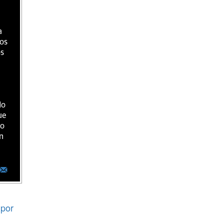
a
ios
os
do
ue
ro
n
por