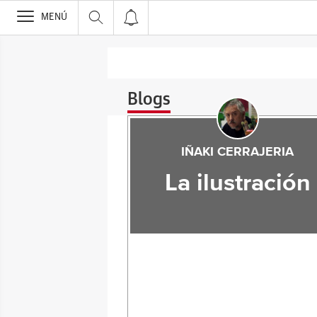
>
MENÚ
Blogs
IÑAKI CERRAJERIA
La ilustración