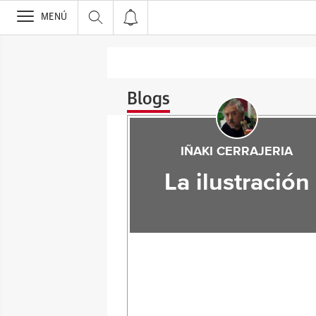
>
MENÚ
Blogs
IÑAKI CERRAJERIA
La ilustración