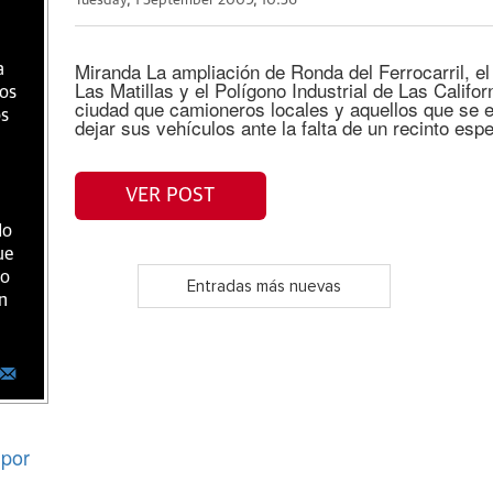
Tuesday, 1 September 2009, 10:56
Miranda La ampliación de Ronda del Ferrocarril, el
a
Las Matillas y el Polígono Industrial de Las Califor
ios
ciudad que camioneros locales y aquellos que se e
os
dejar sus vehículos ante la falta de un recinto esp
VER POST
do
ue
ro
Entradas más nuevas
n
por