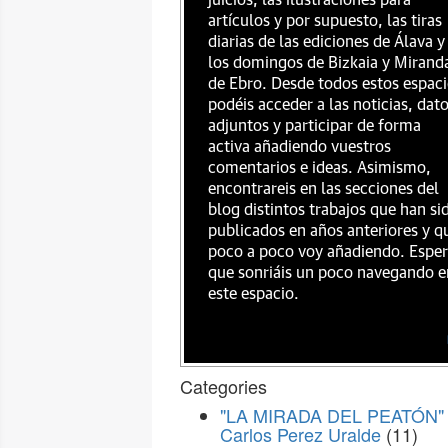
juicios, las ilustraciones para
artículos y por supuesto, las tiras
diarias de las ediciones de Álava y
los domingos de Bizkaia y Mirand
de Ebro. Desde todos estos espac
podéis acceder a las noticias, dat
adjuntos y participar de forma
activa añadiendo vuestros
comentarios e ideas. Asimismo,
encontrareis en las secciones del
blog distintos trabajos que han si
publicados en años anteriores y q
poco a poco voy añadiendo. Espe
que sonriáis un poco navegando e
este espacio.
Categories
"LA MIRADA DEL PEATÓN" 
Carlos Perez Uralde
(11)