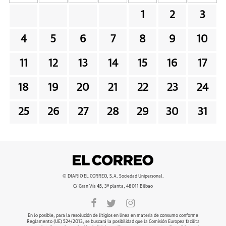
1
2
3
4
5
6
7
8
9
10
11
12
13
14
15
16
17
18
19
20
21
22
23
24
25
26
27
28
29
30
31
© DIARIO EL CORREO, S.A. Sociedad Unipersonal.
C/ Gran Vía 45, 3ª planta, 48011 Bilbao
En lo posible, para la resolución de litigios en línea en materia de consumo conforme
Reglamento (UE) 524/2013, se buscará la posibilidad que la Comisión Europea facilita