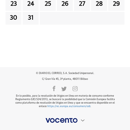
23
24
25
26
27
28
29
30
31
© DIARIO EL CORREO, S.A. Sociedad Unipersonal.
C/ Gran Vía 45, 3ª planta, 48011 Bilbao
En lo posible, para la resolución de litigios en línea en materia de consumo conforme
Reglamento (UE) 524/2013, se buscará la posibilidad que la Comisión Europea facilita
como plataforma de resolución de litigios en línea y que se encuentra disponible en el
enlace
https://ec.europa.eu/consumers/odr
.