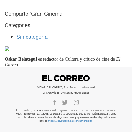
Comparte ‘Gran Cinema’
Categories
Sin categoría
Oskar Belategui
es redactor de Cultura y crítico de cine de
El
Correo
.
© DIARIO EL CORREO, S.A. Sociedad Unipersonal.
C/ Gran Vía 45, 3ª planta, 48011 Bilbao
En lo posible, para la resolución de litigios en línea en materia de consumo conforme
Reglamento (UE) 524/2013, se buscará la posibilidad que la Comisión Europea facilita
como plataforma de resolución de litigios en línea y que se encuentra disponible en el
enlace
https://ec.europa.eu/consumers/odr
.