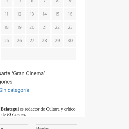
5
4
6
7
8
9
11
12
13
14
15
16
18
19
20
21
22
23
25
26
27
28
29
30
arte ‘Gran Cinema’
ories
Sin categoría
Belategui
es redactor de Cultura y crítico
e de
El Correo
.
ias
Mujerhoy