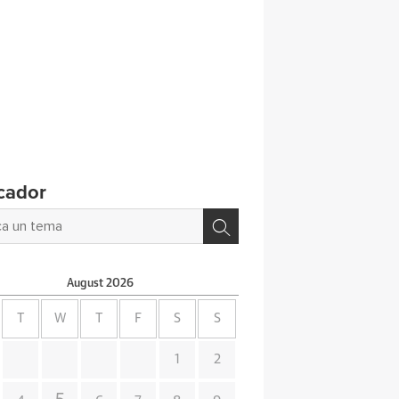
cador
August
2026
T
W
T
F
S
S
1
2