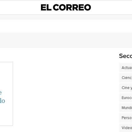
Sec
Actua
Cienc
Cine 
e
lo
Euro
Perso
Video