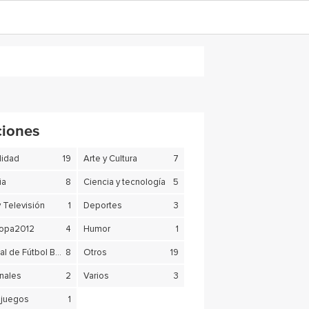
ciones
lidad
19
Arte y Cultura
7
ia
8
Ciencia y tecnología
5
y Televisión
1
Deportes
3
copa2012
4
Humor
1
Mundial de Fútbol Brasil 2014
8
Otros
19
nales
2
Varios
3
juegos
1