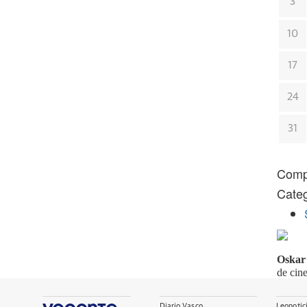
3
10
17
24
31
Comp
Categ
Oskar 
de cin
Diario Vasco
Leonotic