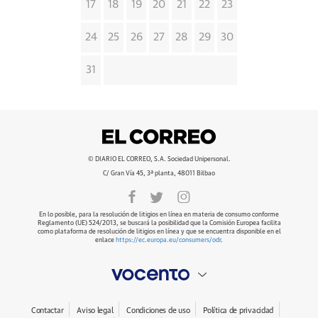
17
18
19
20
21
22
23
24
25
26
27
28
29
30
31
© DIARIO EL CORREO, S.A. Sociedad Unipersonal.
C/ Gran Vía 45, 3ª planta, 48011 Bilbao
En lo posible, para la resolución de litigios en línea en materia de consumo conforme
Reglamento (UE) 524/2013, se buscará la posibilidad que la Comisión Europea facilita
como plataforma de resolución de litigios en línea y que se encuentra disponible en el
enlace
https://ec.europa.eu/consumers/odr
.
Contactar
Aviso legal
Condiciones de uso
Política de privacidad