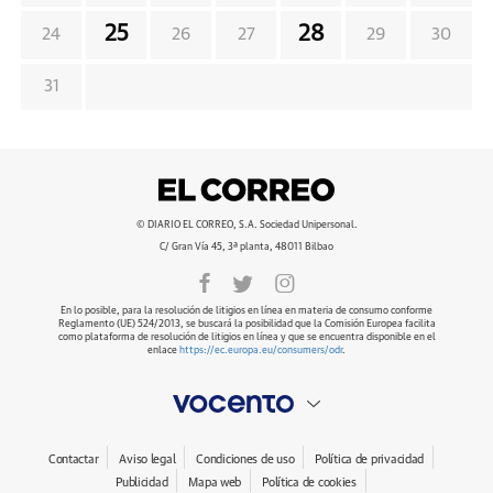
25
28
24
26
27
29
30
31
© DIARIO EL CORREO, S.A. Sociedad Unipersonal.
C/ Gran Vía 45, 3ª planta, 48011 Bilbao
En lo posible, para la resolución de litigios en línea en materia de consumo conforme
Reglamento (UE) 524/2013, se buscará la posibilidad que la Comisión Europea facilita
como plataforma de resolución de litigios en línea y que se encuentra disponible en el
enlace
https://ec.europa.eu/consumers/odr
.
Contactar
Aviso legal
Condiciones de uso
Política de privacidad
Publicidad
Mapa web
Política de cookies