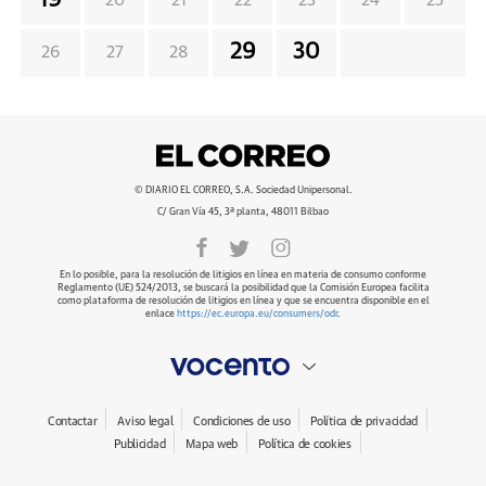
19
20
21
22
23
24
25
29
30
26
27
28
© DIARIO EL CORREO, S.A. Sociedad Unipersonal.
C/ Gran Vía 45, 3ª planta, 48011 Bilbao
En lo posible, para la resolución de litigios en línea en materia de consumo conforme
Reglamento (UE) 524/2013, se buscará la posibilidad que la Comisión Europea facilita
como plataforma de resolución de litigios en línea y que se encuentra disponible en el
enlace
https://ec.europa.eu/consumers/odr
.
Contactar
Aviso legal
Condiciones de uso
Política de privacidad
Publicidad
Mapa web
Política de cookies