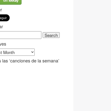
er
ar
ch
ves
ves
 las ‘canciones de la semana’