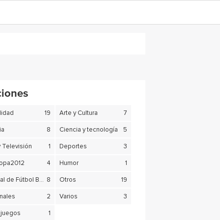
ciones
lidad
19
Arte y Cultura
7
ia
8
Ciencia y tecnología
5
y Televisión
1
Deportes
3
copa2012
4
Humor
1
Mundial de Fútbol Brasil 2014
8
Otros
19
nales
2
Varios
3
juegos
1