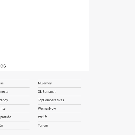
ces
ias
Mujerhoy
onecta
XL Semanal
cahoy
TopComparativas
ante
WomenNow
partido
Welife
ón
Turium