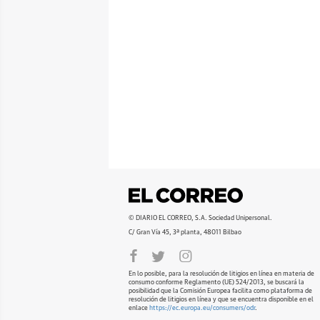
© DIARIO EL CORREO, S.A. Sociedad Unipersonal.
C/ Gran Vía 45, 3ª planta, 48011 Bilbao
En lo posible, para la resolución de litigios en línea en materia de
consumo conforme Reglamento (UE) 524/2013, se buscará la
posibilidad que la Comisión Europea facilita como plataforma de
resolución de litigios en línea y que se encuentra disponible en el
enlace
https://ec.europa.eu/consumers/odr
.