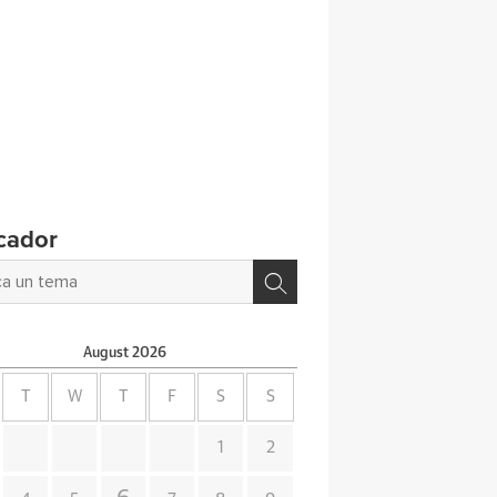
cador
August
2026
T
W
T
F
S
S
1
2