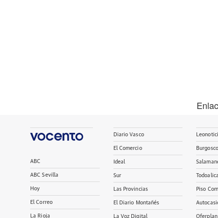
Enla
Diario Vasco
Leonotic
El Comercio
Burgosc
ABC
Ideal
Salaman
ABC Sevilla
Sur
Todoalic
Hoy
Las Provincias
Piso Com
El Correo
El Diario Montañés
Autocasi
La Rioja
La Voz Digital
Oferplan