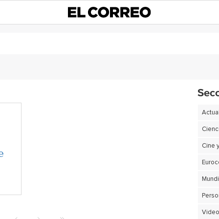
Sec
Actua
Cienc
Cine 
e
Euro
Perso
Video