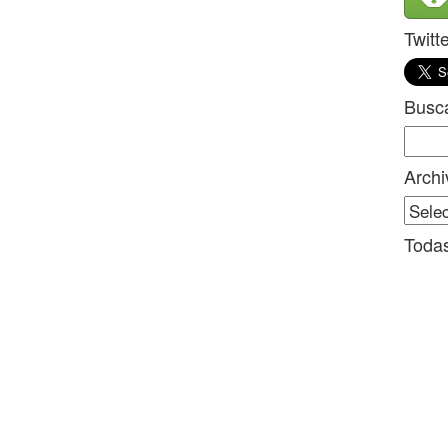
Twitt
Busc
Sear
for:
Archi
Archi
Todas