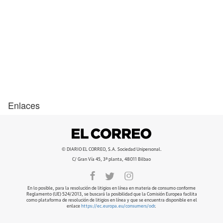
Enlaces
© DIARIO EL CORREO, S.A. Sociedad Unipersonal.
C/ Gran Vía 45, 3ª planta, 48011 Bilbao
En lo posible, para la resolución de litigios en línea en materia de consumo conforme
Reglamento (UE) 524/2013, se buscará la posibilidad que la Comisión Europea facilita
como plataforma de resolución de litigios en línea y que se encuentra disponible en el
enlace
https://ec.europa.eu/consumers/odr
.