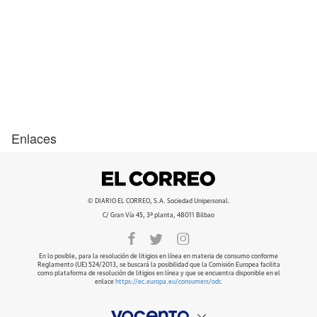
Enlaces
© DIARIO EL CORREO, S.A. Sociedad Unipersonal.
C/ Gran Vía 45, 3ª planta, 48011 Bilbao
En lo posible, para la resolución de litigios en línea en materia de consumo conforme
Reglamento (UE) 524/2013, se buscará la posibilidad que la Comisión Europea facilita
como plataforma de resolución de litigios en línea y que se encuentra disponible en el
enlace
https://ec.europa.eu/consumers/odr
.