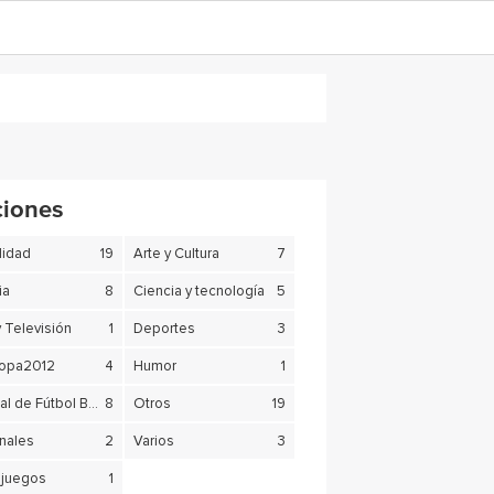
ciones
lidad
19
Arte y Cultura
7
ia
8
Ciencia y tecnología
5
y Televisión
1
Deportes
3
copa2012
4
Humor
1
Mundial de Fútbol Brasil 2014
8
Otros
19
nales
2
Varios
3
juegos
1