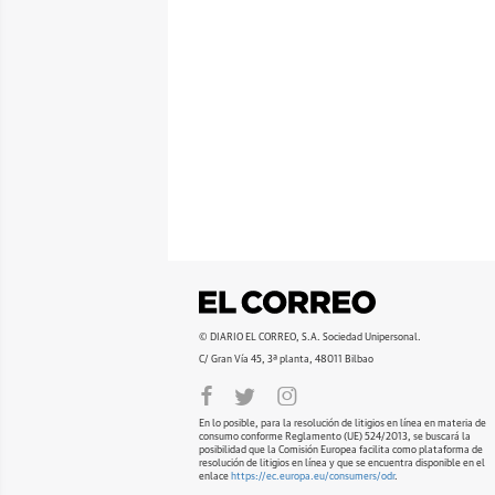
© DIARIO EL CORREO, S.A. Sociedad Unipersonal.
C/ Gran Vía 45, 3ª planta, 48011 Bilbao
En lo posible, para la resolución de litigios en línea en materia de
consumo conforme Reglamento (UE) 524/2013, se buscará la
posibilidad que la Comisión Europea facilita como plataforma de
resolución de litigios en línea y que se encuentra disponible en el
enlace
https://ec.europa.eu/consumers/odr
.