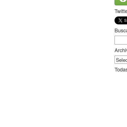
Twitt
Busc
Sear
for:
Archi
Archi
Todas