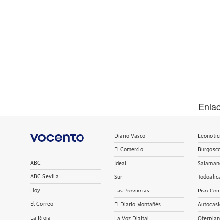
Enla
Diario Vasco
Leonotic
El Comercio
Burgosc
ABC
Ideal
Salaman
ABC Sevilla
Sur
Todoalic
Hoy
Las Provincias
Piso Com
El Correo
El Diario Montañés
Autocasi
La Rioja
La Voz Digital
Oferplan