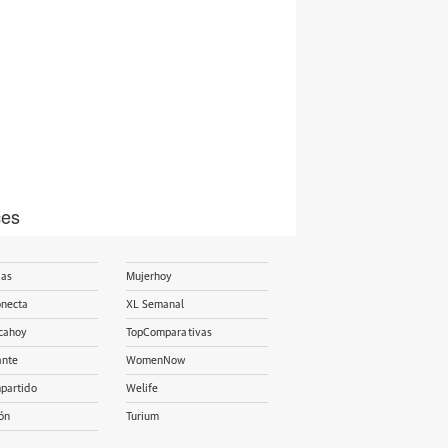
ces
ias
Mujerhoy
onecta
XL Semanal
cahoy
TopComparativas
ante
WomenNow
partido
Welife
ón
Turium