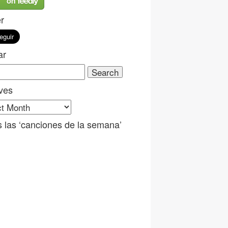
er
ar
ch
ves
ves
 las ‘canciones de la semana’