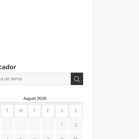
cador
August
2026
T
W
T
F
S
S
1
2