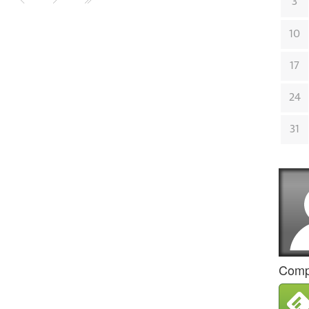
3
10
17
24
31
Compa