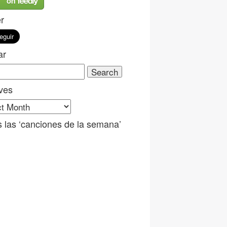
er
ar
ch
ves
ves
 las ‘canciones de la semana’