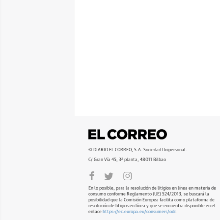
© DIARIO EL CORREO, S.A. Sociedad Unipersonal.
C/ Gran Vía 45, 3ª planta, 48011 Bilbao
En lo posible, para la resolución de litigios en línea en materia de
consumo conforme Reglamento (UE) 524/2013, se buscará la
posibilidad que la Comisión Europea facilita como plataforma de
resolución de litigios en línea y que se encuentra disponible en el
enlace
https://ec.europa.eu/consumers/odr
.