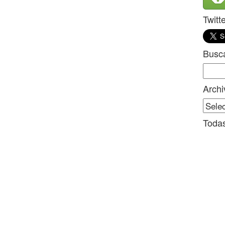
Twitt
Busc
Sear
for:
Archi
Archi
Todas