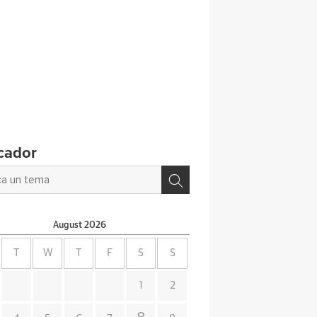
cador
August
2026
T
W
T
F
S
S
1
2