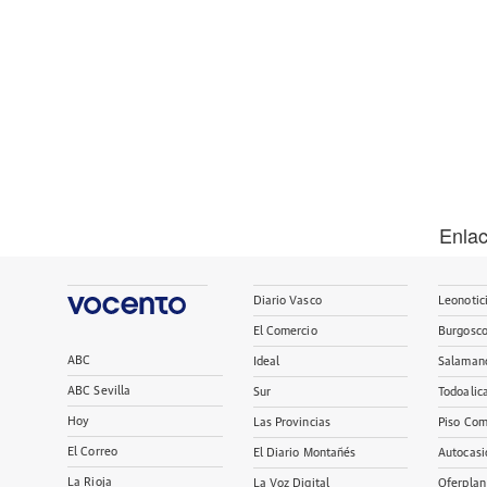
Enla
Diario Vasco
Leonotic
El Comercio
Burgosc
ABC
Ideal
Salaman
ABC Sevilla
Sur
Todoalic
Hoy
Las Provincias
Piso Com
El Correo
El Diario Montañés
Autocasi
La Rioja
La Voz Digital
Oferplan