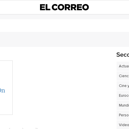
Sec
Actua
Cienc
Cine 
On
Euro
Perso
Video