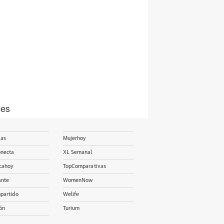
ces
ias
Mujerhoy
onecta
XL Semanal
cahoy
TopComparativas
ante
WomenNow
partido
Welife
ón
Turium