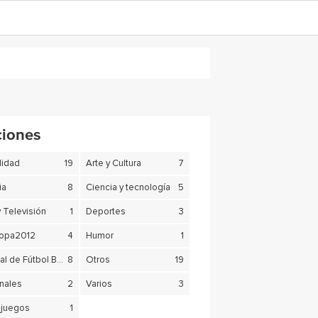
ciones
lidad
19
Arte y Cultura
7
ia
8
Ciencia y tecnología
5
y Televisión
1
Deportes
3
copa2012
4
Humor
1
Mundial de Fútbol Brasil 2014
8
Otros
19
nales
2
Varios
3
juegos
1