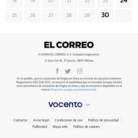
24
18
19
20
21
22
23
30
25
26
27
28
29
© DIARIO EL CORREO, S.A. Sociedad Unipersonal.
C/ Gran Vía 45, 3ª planta, 48011 Bilbao
En lo posible, para la resolución de litigios en línea en materia de consumo conforme
Reglamento (UE) 524/2013, se buscará la posibilidad que la Comisión Europea facilita
como plataforma de resolución de litigios en línea y que se encuentra disponible en el
enlace
https://ec.europa.eu/consumers/odr
.
Contactar
Aviso legal
Condiciones de uso
Política de privacidad
Publicidad
Mapa web
Política de cookies