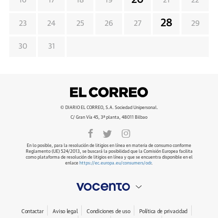
20
16
17
18
19
21
22
28
23
24
25
26
27
29
30
31
© DIARIO EL CORREO, S.A. Sociedad Unipersonal.
C/ Gran Vía 45, 3ª planta, 48011 Bilbao
En lo posible, para la resolución de litigios en línea en materia de consumo conforme
Reglamento (UE) 524/2013, se buscará la posibilidad que la Comisión Europea facilita
como plataforma de resolución de litigios en línea y que se encuentra disponible en el
enlace
https://ec.europa.eu/consumers/odr
.
Contactar
Aviso legal
Condiciones de uso
Política de privacidad