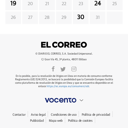
19
24
20
21
22
23
25
30
26
27
28
29
31
© DIARIO EL CORREO, S.A. Sociedad Unipersonal.
C/ Gran Vía 45, 3ª planta, 48011 Bilbao
En lo posible, para la resolución de litigios en línea en materia de consumo conforme
Reglamento (UE) 524/2013, se buscará la posibilidad que la Comisión Europea facilita
como plataforma de resolución de litigios en línea y que se encuentra disponible en el
enlace
https://ec.europa.eu/consumers/odr
.
Contactar
Aviso legal
Condiciones de uso
Política de privacidad
Publicidad
Mapa web
Política de cookies